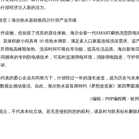
为什邡经济注入新的活力。
件设施，也创造了优良的居住体验。海尔全新一代SMART瞬热洗型防电
倍。其体积娇小却具有 10 倍热水增容，满足多人口家庭连续洗浴需求。该
菌、避开用电高峰期加热、洗浴时间可视化等功能，提高生活品质。海尔新海
品共同拥有的专利防电墙技术，可实时监测用电环境，消除用电隐患，守护
好评。
为代表的爱心企业共同努力下，什邡经过一年的漫长改造，成为历史与未
无数观众感动落泪。自此，海尔热水器首席特约《梦想改造家》第四季圆
（编辑：PHP编程网 - 钦
观点，不代表本站立场。若无意侵犯到您的权利，请及时与联系站长删除