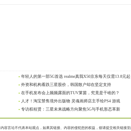
年轻人的第一部5G首选 realme真我X50京东每天仅需13.8元起
外资和机构看跌三星股价，韩国散户却在坚定支持
在手机发布会上频频露面的TUV莱茵，究竟是干啥的？
人才！淘宝禁售境外出版物 灵魂画师店主手绘PS4 游戏
专访权桂贤：三星未来战略方向聚焦5G与手机形态革新
容言论不代表本站观点，如果其链接、内容的侵犯您的权益，烦请提交相关链接至邮箱bqsm