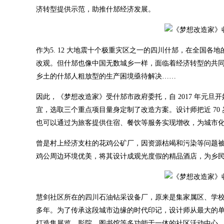
济转型提供示范，助推什邡经济发展。
作为5. 12 大地震十个极重灾区之一的四川什邡，在全国
改观。但什邡也像中国无数城乡一样，面临着经济转型的共
乡土的什邡人粗放型的生产困境亟待解决……
因此，《梦想改造家》受什邡市政府委托，自 2017 年元
宜，选取三个重点项目量身定制了改造方案。设计师把近 7
也可以通过为旅客提供住宿、餐饮等服务实现增收，为城市
曾是村上经济支柱的花鸡公矿厂，因资源枯竭和污染等问题被关停
鸡公周边环境优美，将其设计成观光度假的精品酒店，为乡
慧剑社区所在的四川石油钻采设备厂，原来是集家属区、学
多年。为了传承这段城市边缘的时代印记，设计师从最大的单
打造集展览、影院、图书馆等多功能于一体的社区活动中心