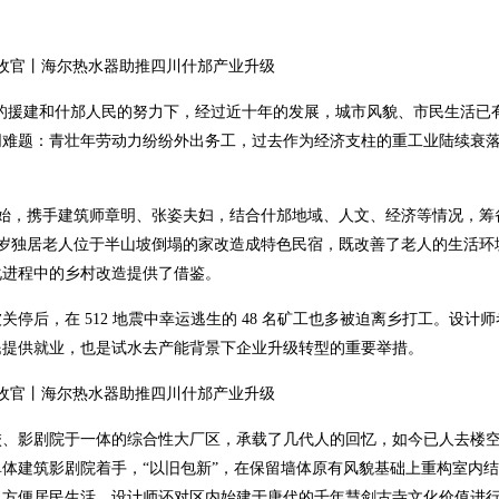
各地的援建和什邡人民的努力下，经过近十年的发展，城市风貌、市民生活已
同难题：青壮年劳动力纷纷外出务工，过去作为经济支柱的重工业陆续衰
旦开始，携手建筑师章明、张姿夫妇，结合什邡地域、人文、经济等情况，筹
0 岁独居老人位于半山坡倒塌的家改造成特色民宿，既改善了老人的生活环
化进程中的乡村改造提供了借鉴。
后，在 512 地震中幸运逃生的 48 名矿工也多被迫离乡打工。设计
民提供就业，也是试水去产能背景下企业升级转型的重要举措。
校、影剧院于一体的综合性大厂区，承载了几代人的回忆，如今已人去楼
体建筑影剧院着手，“以旧包新”，在保留墙体原有风貌基础上重构室内
，方便居民生活。设计师还对区内始建于唐代的千年慧剑古寺文化价值进