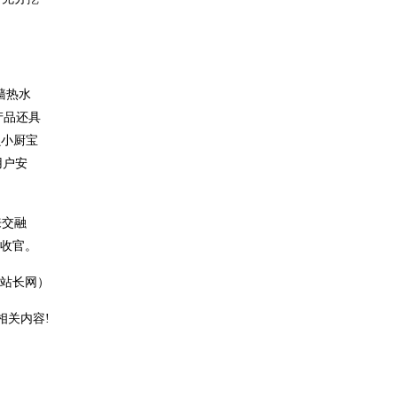
墙热水
产品还具
贝小厨宝
用户安
来交融
满收官。
州站长网）
相关内容!