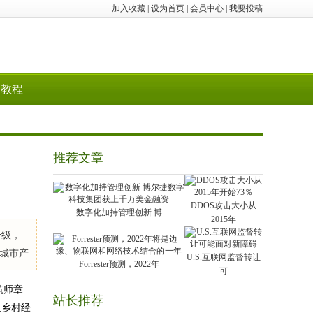
加入收藏
|
设为首页
|
会员中心
|
我要投稿
教程
推荐文章
DDOS攻击大小从
数字化加持管理创新 博
2015年
升级，
城市产
U.S.互联网监督转让
Forrester预测，2022年
可
筑师章
站长推荐
及乡村经