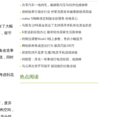
共享汽车一地鸡毛，戴姆勒与宝马结伴也难御寒
保鲜效果引领全行业 伊莱克斯发布健康新格局高端
realme X蜘蛛侠定制版全款预售 价格良心
马斯克:沙特基金表达了支持我寻求私有化资金的意
有了大幅
K歌追剧在线办公 极米给你居家生活新体验
落，留守
特斯拉调整Model 3线上参数，售价小幅提升
网络刷单将成违法行为 最高罚款200万
备改造事
把把吃鸡不是梦 红魔3电竞手机游戏体验
境，同时
特朗普：库克一有事就打电话给我，他很棒
马云再次亲手写福字 据说能扫出敬业福
师考虑到花
热点阅读
空，废弃
结构空间，
行充分挖