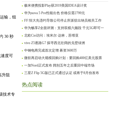
极米便携投影Play获2019美国IDEA设计奖
华为nova 5 Pro性能出色 价格仅需2799元
件运输，组
FF:恒大先违约导致公司停止所派驻出纳员相关工作
华为畅享Z全面评测：支持双模六频段 千元5G即可一
北欧Cio访问：埃米尔·达林，苏维亚
30 秒
vivo Z5逐路G7 探寻西北壮阔的戈壁绿洲
中钢电商完成首次定增 募资3600万
航速度可
微软再启动大规模回购计划：要回购400亿美元股票
一加Nord正式发布 阔别五年之后重回中端市场
三星Z Flip 5G版已正式通过认证 或将于8月份发布
高升阻
热点阅读
级技术专