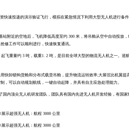
应急物资快速投递的演示验证飞行，模拟在紧急情况下利用大型无人机进行备
站附近的空地后，飞机降低高度至约 300 米，将吊舱从空中自动投放，约 
保抢修工作可以顺利进行，快速恢复通讯。
，起飞重量约 3 吨，载重1. 2 吨，是目前全球大型的物流无人机之一。巡
用快卸锁钩货舱和分布式载货吊舱，提升物流运转效率;大展弦比机翼提
控制，可以自动规划航线，一键自动起降，并具有自主应急处理能力。
集结了国内顶尖无人机研发团队，团队具有国内先进无人机开发经验，有国家