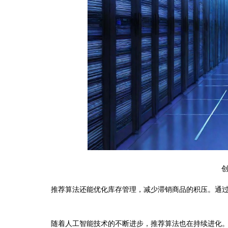
创
推荐算法还能优化库存管理，减少滞销商品的积压。通过
随着人工智能技术的不断进步，推荐算法也在持续进化。