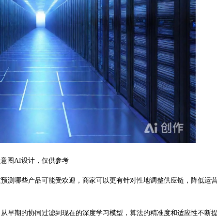
意图AI设计，仅供参考
预测哪些产品可能受欢迎，商家可以更有针对性地调整供应链，降低运
从早期的协同过滤到现在的深度学习模型，算法的精准度和适应性不断