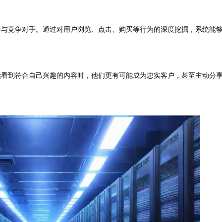
与竞争对手。通过对用户浏览、点击、购买等行为的深度挖掘，系统能
看到符合自己兴趣的内容时，他们更有可能成为忠实客户，甚至主动分