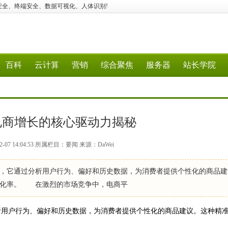
能办公、应用安全、终端安全、数据可视化、人体识别!
百科
云计算
营销
综合聚焦
服务器
站长学院
电商增长的核心驱动力揭秘
-07 14:04:53 所属栏目：要闻 来源：DaWei
它通过分析用户行为、偏好和历史数据，为消费者提供个性化的商品建
转化率。 在激烈的市场竞争中，电商平
用户行为、偏好和历史数据，为消费者提供个性化的商品建议。这种精