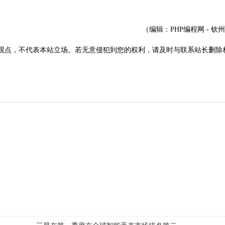
（编辑：PHP编程网 - 钦
观点，不代表本站立场。若无意侵犯到您的权利，请及时与联系站长删除